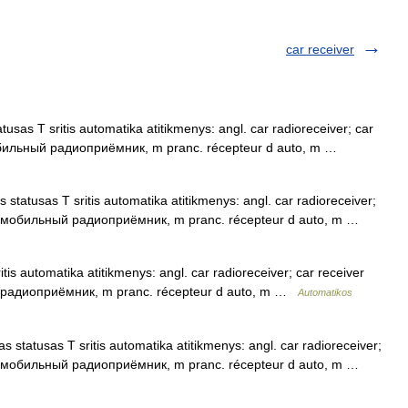
car receiver
usas T sritis automatika atitikmenys: angl. car radioreceiver; car
мобильный радиоприёмник, m pranc. récepteur d auto, m …
 statusas T sritis automatika atitikmenys: angl. car radioreceiver;
втомобильный радиоприёмник, m pranc. récepteur d auto, m …
tis automatika atitikmenys: angl. car radioreceiver; car receiver
 радиоприёмник, m pranc. récepteur d auto, m …
Automatikos
s statusas T sritis automatika atitikmenys: angl. car radioreceiver;
втомобильный радиоприёмник, m pranc. récepteur d auto, m …