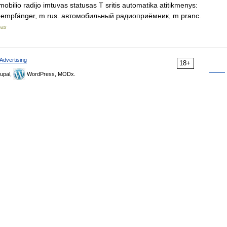
bilio radijo imtuvas statusas T sritis automatika atitikmenys:
 Autoempfänger, m rus. автомобильный радиоприёмник, m pranc.
nas
Advertising
18+
upal,
WordPress, MODx.