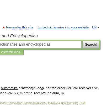
Remember this site
Embed dictionaries into your website
EN
s and Encyclopedias
Search!
Interpretations
automatika
atitikmenys
:
angl
.
car
radioreceiver
;
car
receiver
vok
.
иоприёмник
,
m
pranc
.
récepteur
d
'
auto
,
m
tanas
Geleževičius
,
Angelė
Kaulakienė
,
Stanislovas
Marcinkevičius
.
2004
.