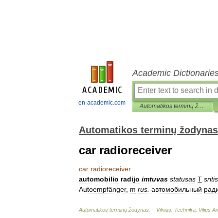
Academic Dictionarie
en-academic.com
Automatikos terminų žodynas
Automatikos terminų žodynas
car radioreceiver
car
radioreceiver
automobilio
radijo
imtuvas
statusas
T
sritis
Autoempfänger
,
m
rus
.
автомобильный
рад
Automatikos
terminų
žodynas
. –
Vilnius:
Technika
.
Vilius
An