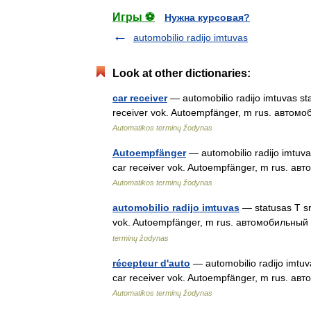
Игры ⚽
Нужна курсовая?
automobilio radijo imtuvas
Look at other dictionaries:
car receiver
— automobilio radijo imtuvas stat
receiver vok. Autoempfänger, m rus. авто
Automatikos terminų žodynas
Autoempfänger
— automobilio radijo imtuvas
car receiver vok. Autoempfänger, m rus. а
Automatikos terminų žodynas
automobilio radijo imtuvas
— statusas T sri
vok. Autoempfänger, m rus. автомобильный
terminų žodynas
récepteur d'auto
— automobilio radijo imtuva
car receiver vok. Autoempfänger, m rus. а
Automatikos terminų žodynas