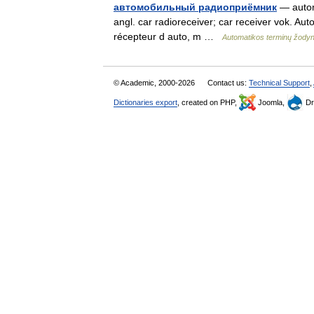
автомобильный радиоприёмник
— automo
angl. car radioreceiver; car receiver vok.
récepteur d auto, m …
Automatikos terminų žody
© Academic, 2000-2026
Contact us:
Technical Support
,
Dictionaries export
, created on PHP,
Joomla,
Dr